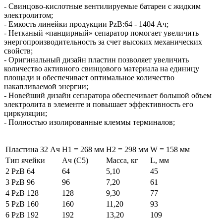
- Cвинцово-кислотные вентилируемые батареи с жидким
электролитом;
- Емкость линейки продукции PzB:64 - 1404 Ач;
- Нетканый «панцирный» сепаратор помогает увеличить
энергопроизводительность за счет высоких механических
свойств;
- Оригинальный дизайн пластин позволяет увеличить
количество активного свинцового материала на единицу
площади и обеспечивает оптимальное количество
накапливаемой энергии;
- Новейший дизайн сепаратора обеспечивает большой объем
электролита в элементе и повышает эффективность его
циркуляции;
- Полностью изолированные клеммы терминалов;
Пластина 32 Ач
H1 = 268 мм
H2 = 298 мм
W = 158 мм
Тип ячейки
Ач (C5)
Масса, кг
L, мм
2 PzB 64
64
5,10
45
3 PzB 96
96
7,20
61
4 PzB 128
128
9,30
77
5 PzB 160
160
11,20
93
6 PzB 192
192
13,20
109