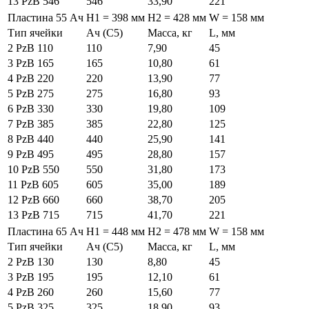
13 PzB 546
546
33,90
221
Пластина 55 Ач
H1 = 398 мм
H2 = 428 мм
W = 158 мм
Тип ячейки
Ач (C5)
Масса, кг
L, мм
2 PzB 110
110
7,90
45
3 PzB 165
165
10,80
61
4 PzB 220
220
13,90
77
5 PzB 275
275
16,80
93
6 PzB 330
330
19,80
109
7 PzB 385
385
22,80
125
8 PzB 440
440
25,90
141
9 PzB 495
495
28,80
157
10 PzB 550
550
31,80
173
11 PzB 605
605
35,00
189
12 PzB 660
660
38,70
205
13 PzB 715
715
41,70
221
Пластина 65 Ач
H1 = 448 мм
H2 = 478 мм
W = 158 мм
Тип ячейки
Ач (C5)
Масса, кг
L, мм
2 PzB 130
130
8,80
45
3 PzB 195
195
12,10
61
4 PzB 260
260
15,60
77
5 PzB 325
325
18,90
93