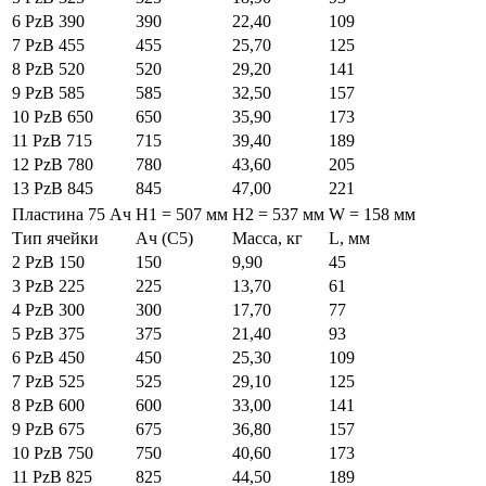
6 PzB 390
390
22,40
109
7 PzB 455
455
25,70
125
8 PzB 520
520
29,20
141
9 PzB 585
585
32,50
157
10 PzB 650
650
35,90
173
11 PzB 715
715
39,40
189
12 PzB 780
780
43,60
205
13 PzB 845
845
47,00
221
Пластина 75 Ач
H1 = 507 мм
H2 = 537 мм
W = 158 мм
Тип ячейки
Ач (C5)
Масса, кг
L, мм
2 PzB 150
150
9,90
45
3 PzB 225
225
13,70
61
4 PzB 300
300
17,70
77
5 PzB 375
375
21,40
93
6 PzB 450
450
25,30
109
7 PzB 525
525
29,10
125
8 PzB 600
600
33,00
141
9 PzB 675
675
36,80
157
10 PzB 750
750
40,60
173
11 PzB 825
825
44,50
189