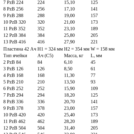
7 PzB 224
224
15,10
125
8 PzB 256
256
17,10
141
9 PzB 288
288
19,00
157
10 PzB 320
320
21,00
173
11 PzB 352
352
23,10
189
12 PzB 384
384
25,80
205
13 PzB 416
416
27,90
221
Пластина 42 Ач
H1 = 324 мм
H2 = 354 мм
W = 158 мм
Тип ячейки
Ач (C5)
Масса, кг
L, мм
2 PzB 84
84
6,10
45
3 PzB 126
126
8,50
61
4 PzB 168
168
11,30
77
5 PzB 210
210
13,50
93
6 PzB 252
252
15,90
109
7 PzB 294
294
18,20
125
8 PzB 336
336
20,70
141
9 PzB 378
378
23,00
157
10 PzB 420
420
25,40
173
11 PzB 462
462
28,20
189
12 PzB 504
504
31,40
205