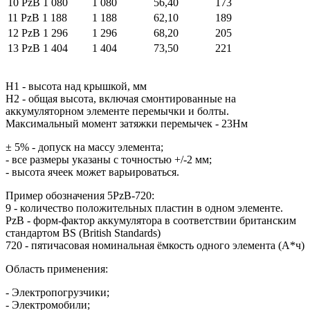
10 PzB 1 080
1 080
56,40
173
11 PzB 1 188
1 188
62,10
189
12 PzB 1 296
1 296
68,20
205
13 PzB 1 404
1 404
73,50
221
H1 - высота над крышкой, мм
H2 - общая высота, включая смонтированные на
аккумуляторном элементе перемычки и болты.
Максимальный момент затяжки перемычек - 23Нм
± 5% - допуск на массу элемента;
- все размеры указаны с точностью +/-2 мм;
- высота ячеек может варьироваться.
Пример обозначения 5PzB-720:
9 - количество положительных пластин в одном элементе.
PzB -
форм-фактор аккумулятора в соответствии британским
стандартом BS (British Standards)
720 - пятичасовая номинальная ёмкость одного элемента (А*ч)
Область применения:
- Электропогрузчики;
- Электромобили;