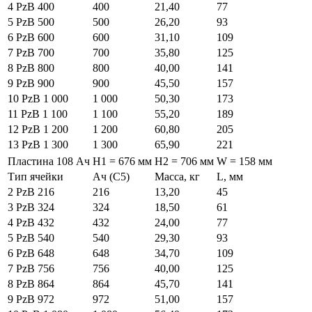
4 PzB 400
400
21,40
77
5 PzB 500
500
26,20
93
6 PzB 600
600
31,10
109
7 PzB 700
700
35,80
125
8 PzB 800
800
40,00
141
9 PzB 900
900
45,50
157
10 PzB 1 000
1 000
50,30
173
11 PzB 1 100
1 100
55,20
189
12 PzB 1 200
1 200
60,80
205
13 PzB 1 300
1 300
65,90
221
Пластина 108 Ач
H1 = 676 мм
H2 = 706 мм
W = 158 мм
Тип ячейки
Ач (C5)
Масса, кг
L, мм
2 PzB 216
216
13,20
45
3 PzB 324
324
18,50
61
4 PzB 432
432
24,00
77
5 PzB 540
540
29,30
93
6 PzB 648
648
34,70
109
7 PzB 756
756
40,00
125
8 PzB 864
864
45,70
141
9 PzB 972
972
51,00
157