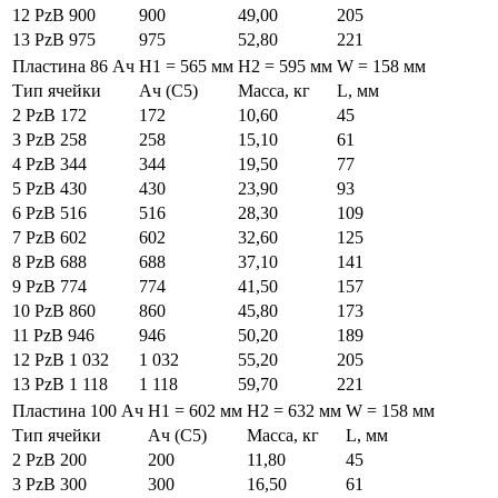
12 PzB 900
900
49,00
205
13 PzB 975
975
52,80
221
Пластина 86 Ач
H1 = 565 мм
H2 = 595 мм
W = 158 мм
Тип ячейки
Ач (C5)
Масса, кг
L, мм
2 PzB 172
172
10,60
45
3 PzB 258
258
15,10
61
4 PzB 344
344
19,50
77
5 PzB 430
430
23,90
93
6 PzB 516
516
28,30
109
7 PzB 602
602
32,60
125
8 PzB 688
688
37,10
141
9 PzB 774
774
41,50
157
10 PzB 860
860
45,80
173
11 PzB 946
946
50,20
189
12 PzB 1 032
1 032
55,20
205
13 PzB 1 118
1 118
59,70
221
Пластина 100 Ач
H1 = 602 мм
H2 = 632 мм
W = 158 мм
Тип ячейки
Ач (C5)
Масса, кг
L, мм
2 PzB 200
200
11,80
45
3 PzB 300
300
16,50
61