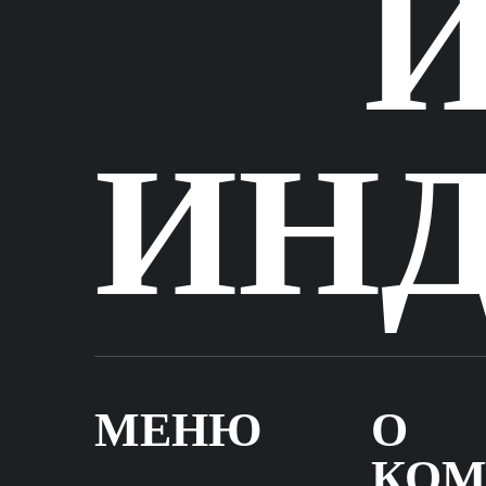
ИН
МЕНЮ
О
КОМ