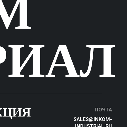
М
РИАЛ
КЦИЯ
ПОЧТА
SALES@INKOM-
INDUSTRIAL.RU